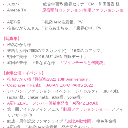
スカパー 総合学習塾 臨界セミナーCM 和田優香 様
Ameba TV
原宿駅前コレクション/制服ファッションショ
ー
A応P様 「初恋Hello注意報」PV
椎名ぴかりんさん 「とろあまちゅ」「魔界心中」PV
【写真集】
椎名ひかり様
来栖りん様(26時のマスカレイド) 「16歳のコアクマ」
野田仁美様 「2016 AUTUMN 制服デート」
武田玲奈様、上条なずな様
「ツインテールと機関銃」
【劇場公演・イベント】
椎名ひかり様「降誕祭2022 10th Anniversary」
Cosplayer Hikari様 JAPAN EXPO PARIS 2022
ジャパン・ファッション・イベント（ジャカルタ） JKT48様
(achan様、chikarina様、ikha様、yona様)
A応P ZERO メンバー候補生発表 A応P ZERO様
第一回アイドルフィンフェス
「制服ファッションショー」
アフィ
リアサーガ 他
結成一周年記念ワンマンライブ
「恵比寿動物園」
桃色革命様
A応P様 「初恋Hello注意報」発売記念イベント