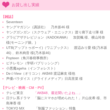
お貸し出し実績
【雑誌】
Seventeen
ヤングマガジン（講談社） 乃木坂46 様
ヤングガンガン（スクウェア・エニックス）渡り廊下走り隊 様
グラビアザテレビジョン（KADOKAWA） 加賀楓 様、横山玲奈
様(モーニング娘。)
UTB(アップトゥボーイ)（ワニブックス） 渡辺みり愛 様(乃木坂
46) 、鈴木絢音 様(乃木坂46)
Popteen（角川春樹事務所）
ピチレモン（学研パブリッシング）
小悪魔ageha（インフォレスト）
De☆View（オリコン）AKB48 渡辺麻友 様他
声優パラダイス（グライドメディア）日高里菜 様
【テレビ・映画・CM・PV】
テレビ東京
「AKB48、最近聞いたよね…」
日テレ系ドラマ 「脳にスマホが埋められた！」片山友希 様、市
島琳香 様
TOKYO MX 「制服ファッション」特集