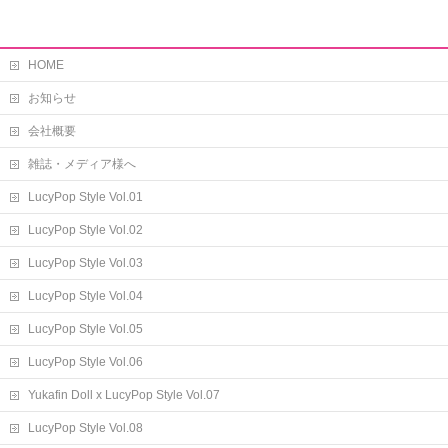
HOME
お知らせ
会社概要
雑誌・メディア様へ
LucyPop Style Vol.01
LucyPop Style Vol.02
LucyPop Style Vol.03
LucyPop Style Vol.04
LucyPop Style Vol.05
LucyPop Style Vol.06
Yukafin Doll x LucyPop Style Vol.07
LucyPop Style Vol.08