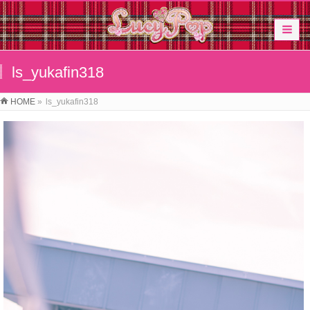
ls_yukafin318
HOME
»
ls_yukafin318