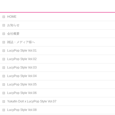
HOME
お知らせ
会社概要
雑誌・メディア様へ
LucyPop Style Vol.01
LucyPop Style Vol.02
LucyPop Style Vol.03
LucyPop Style Vol.04
LucyPop Style Vol.05
LucyPop Style Vol.06
Yukafin Doll x LucyPop Style Vol.07
LucyPop Style Vol.08