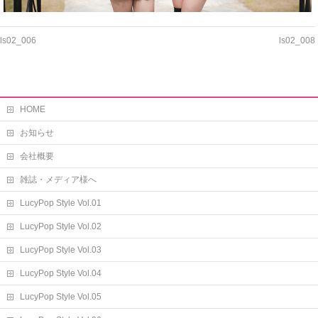
ls02_006
ls02_008
HOME
お知らせ
会社概要
雑誌・メディア様へ
LucyPop Style Vol.01
LucyPop Style Vol.02
LucyPop Style Vol.03
LucyPop Style Vol.04
LucyPop Style Vol.05