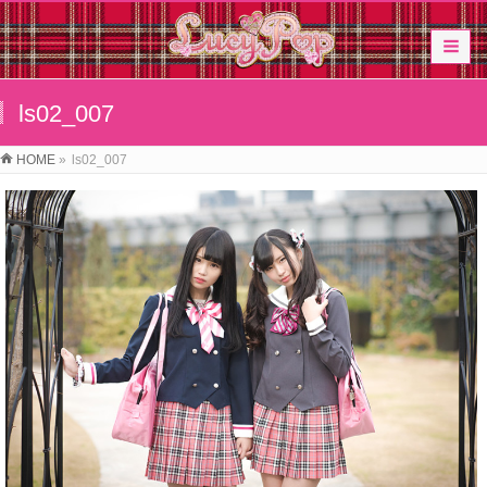
ls02_007
HOME
»
ls02_007