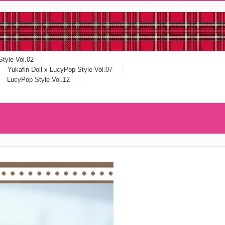
tyle Vol.02
Yukafin Doll x LucyPop Style Vol.07
LucyPop Style Vol.12