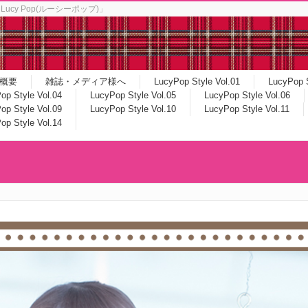
y Pop(ルーシーポップ)」
概要
雑誌・メディア様へ
LucyPop Style Vol.01
LucyPop S
op Style Vol.04
LucyPop Style Vol.05
LucyPop Style Vol.06
op Style Vol.09
LucyPop Style Vol.10
LucyPop Style Vol.11
op Style Vol.14