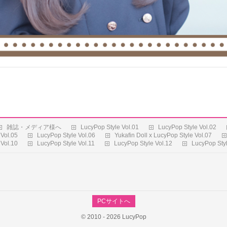
雑誌・メディア様へ
LucyPop Style Vol.01
LucyPop Style Vol.02
 Vol.05
LucyPop Style Vol.06
Yukafin Doll x LucyPop Style Vol.07
 Vol.10
LucyPop Style Vol.11
LucyPop Style Vol.12
LucyPop Styl
PCサイトへ
© 2010 -
2026 LucyPop