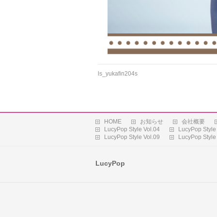
ls_yukafin204s
HOME
お知らせ
会社概要
LucyPop Style Vol.04
LucyPop Style
LucyPop Style Vol.09
LucyPop Style
LucyPop