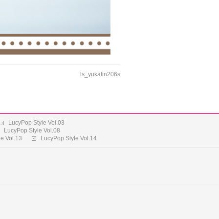
ls_yukafin206s
LucyPop Style Vol.03
LucyPop Style Vol.08
e Vol.13
LucyPop Style Vol.14