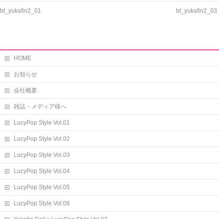
bt_yukafin2_01
bt_yukafin2_03
HOME
お知らせ
会社概要
雑誌・メディア様へ
LucyPop Style Vol.01
LucyPop Style Vol.02
LucyPop Style Vol.03
LucyPop Style Vol.04
LucyPop Style Vol.05
LucyPop Style Vol.06