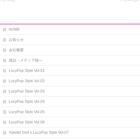
HOME
お知らせ
会社概要
雑誌・メディア様へ
LucyPop Style Vol.01
LucyPop Style Vol.02
LucyPop Style Vol.03
LucyPop Style Vol.04
LucyPop Style Vol.05
LucyPop Style Vol.06
Yukafin Doll x LucyPop Style Vol.07