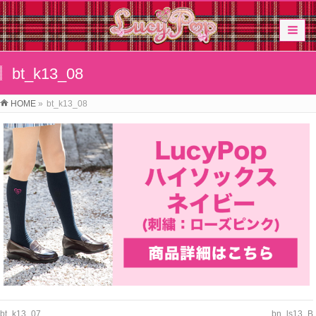
bt_k13_08
HOME
»
bt_k13_08
bt_k13_07
bn_ls13_B