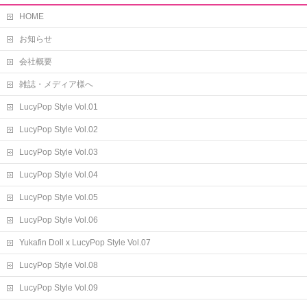
HOME
お知らせ
会社概要
雑誌・メディア様へ
LucyPop Style Vol.01
LucyPop Style Vol.02
LucyPop Style Vol.03
LucyPop Style Vol.04
LucyPop Style Vol.05
LucyPop Style Vol.06
Yukafin Doll x LucyPop Style Vol.07
LucyPop Style Vol.08
LucyPop Style Vol.09