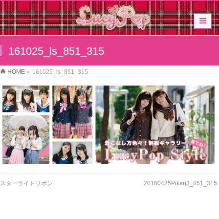
161025_ls_851_315
HOME
»
161025_ls_851_315
スターライトリボン
20160425Pikari3_851_315